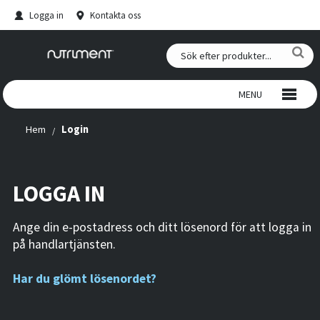
Logga in
Kontakta oss
MENU
Hem
Login
VILTTUGG
TUGGBEN AV NÖTSKINN
LOGGA IN
GODIS
Ange din e-postadress och ditt lösenord för att logga in
FÄRSKFODER
på handlartjänsten.
Har du glömt lösenordet?
HJORTHORN
KOSTTILSKOTT