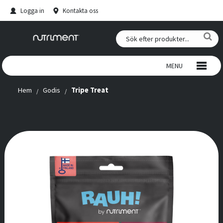
Logga in
Kontakta oss
MENU
Hem
Godis
Tripe Treat
VILTTUGG
TUGGBEN AV NÖTSKINN
GODIS
FÄRSKFODER
HJORTHORN
KOSTTILSKOTT